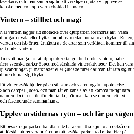
besökare, och man kan ta sig tid att verkligen njuta av upplevelsen –
kanske med en kopp varm choklad i handen.
Vintern – stillhet och magi
När vintern lägger sitt snötäcke över djurparken förändras allt. Vissa
djur går i dvala eller flyttas inomhus, medan andra trivs i kylan. Renen,
vargen och isbjörnen är några av de arter som verkligen kommer till sin
rätt under vintern.
Trots att många tror att djurparker stänger helt under vintern, håller
flera svenska parker öppet med särskilda vinteraktiviteter. Det kan vara
ljusvandringar, julmarknader eller guidade turer där man får lära sig hur
djuren klarar sig i kylan.
Ett vinterbesök bjuder på en stillsam och stämningsfull upplevelse.
Snön dämpar ljuden, och man får en känsla av att komma riktigt nära
naturen. Det är en tid för eftertanke, när man kan se djuren i ett nytt
och fascinerande sammanhang.
Upplev årstidernas rytm – och lär på vägen
Ett besök i djurparken handlar inte bara om att se djur, utan också om
att förstå naturens rytm. Genom att besöka parken vid olika tider på