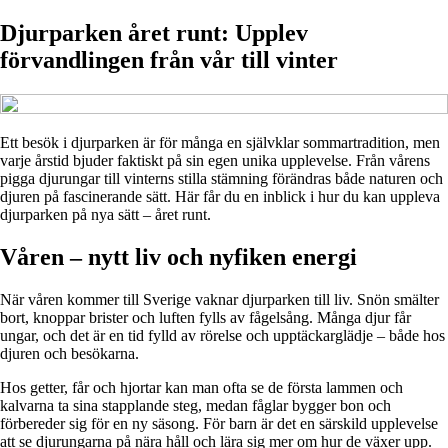
Djurparken året runt: Upplev
förvandlingen från vår till vinter
Ett besök i djurparken är för många en självklar sommartradition, men
varje årstid bjuder faktiskt på sin egen unika upplevelse. Från vårens
pigga djurungar till vinterns stilla stämning förändras både naturen och
djuren på fascinerande sätt. Här får du en inblick i hur du kan uppleva
djurparken på nya sätt – året runt.
Våren – nytt liv och nyfiken energi
När våren kommer till Sverige vaknar djurparken till liv. Snön smälter
bort, knoppar brister och luften fylls av fågelsång. Många djur får
ungar, och det är en tid fylld av rörelse och upptäckarglädje – både hos
djuren och besökarna.
Hos getter, får och hjortar kan man ofta se de första lammen och
kalvarna ta sina stapplande steg, medan fåglar bygger bon och
förbereder sig för en ny säsong. För barn är det en särskild upplevelse
att se djurungarna på nära håll och lära sig mer om hur de växer upp.