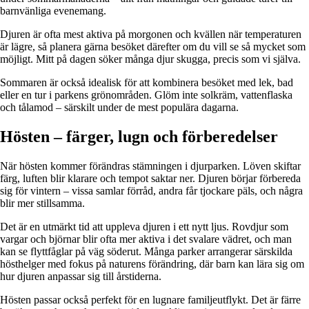
barnvänliga evenemang.
Djuren är ofta mest aktiva på morgonen och kvällen när temperaturen
är lägre, så planera gärna besöket därefter om du vill se så mycket som
möjligt. Mitt på dagen söker många djur skugga, precis som vi själva.
Sommaren är också idealisk för att kombinera besöket med lek, bad
eller en tur i parkens grönområden. Glöm inte solkräm, vattenflaska
och tålamod – särskilt under de mest populära dagarna.
Hösten – färger, lugn och förberedelser
När hösten kommer förändras stämningen i djurparken. Löven skiftar
färg, luften blir klarare och tempot saktar ner. Djuren börjar förbereda
sig för vintern – vissa samlar förråd, andra får tjockare päls, och några
blir mer stillsamma.
Det är en utmärkt tid att uppleva djuren i ett nytt ljus. Rovdjur som
vargar och björnar blir ofta mer aktiva i det svalare vädret, och man
kan se flyttfåglar på väg söderut. Många parker arrangerar särskilda
hösthelger med fokus på naturens förändring, där barn kan lära sig om
hur djuren anpassar sig till årstiderna.
Hösten passar också perfekt för en lugnare familjeutflykt. Det är färre