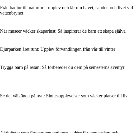
Från badtur till naturtur – upplev och lär om havet, sanden och livet vid
vattenbrynet
När museer väcker skaparlust: Så inspirerar de barn att skapa själva
Djurparken året runt: Upplev förvandlingen från vår till vinter
Trygga barn på resan: Så förbereder du dem på semesterns äventyr
Se det välkända på nytt: Sinnesupplevelser som väcker platser till liv
Aktiviteter som förenar generationer – idéer för gemenskap och