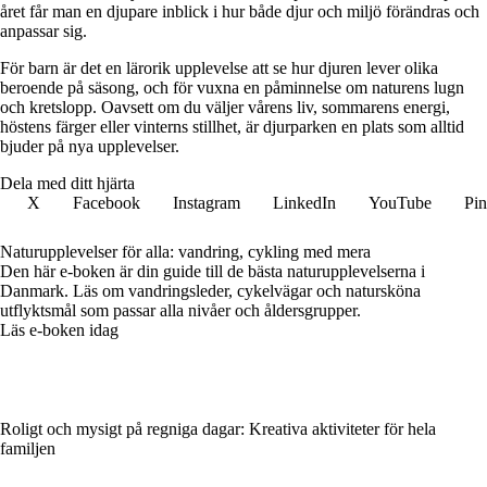
året får man en djupare inblick i hur både djur och miljö förändras och
anpassar sig.
För barn är det en lärorik upplevelse att se hur djuren lever olika
beroende på säsong, och för vuxna en påminnelse om naturens lugn
och kretslopp. Oavsett om du väljer vårens liv, sommarens energi,
höstens färger eller vinterns stillhet, är djurparken en plats som alltid
bjuder på nya upplevelser.
Dela med ditt hjärta
X
Facebook
Instagram
LinkedIn
YouTube
Pin
Naturupplevelser för alla: vandring, cykling med mera
Den här e-boken är din guide till de bästa naturupplevelserna i
Danmark. Läs om vandringsleder, cykelvägar och natursköna
utflyktsmål som passar alla nivåer och åldersgrupper.
Läs e-boken idag
Roligt och mysigt på regniga dagar: Kreativa aktiviteter för hela
familjen