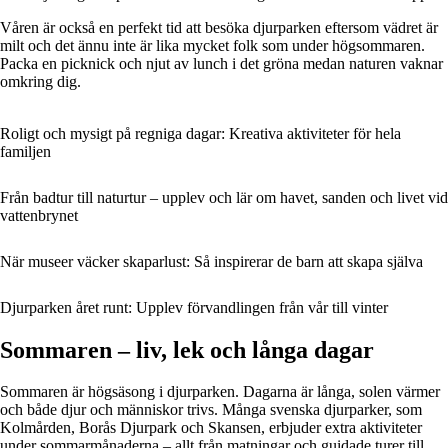
Våren är också en perfekt tid att besöka djurparken eftersom vädret är
milt och det ännu inte är lika mycket folk som under högsommaren.
Packa en picknick och njut av lunch i det gröna medan naturen vaknar
omkring dig.
Roligt och mysigt på regniga dagar: Kreativa aktiviteter för hela
familjen
Från badtur till naturtur – upplev och lär om havet, sanden och livet vid
vattenbrynet
När museer väcker skaparlust: Så inspirerar de barn att skapa själva
Djurparken året runt: Upplev förvandlingen från vår till vinter
Sommaren – liv, lek och långa dagar
Sommaren är högsäsong i djurparken. Dagarna är långa, solen värmer
och både djur och människor trivs. Många svenska djurparker, som
Kolmården, Borås Djurpark och Skansen, erbjuder extra aktiviteter
under sommarmånaderna – allt från matningar och guidade turer till