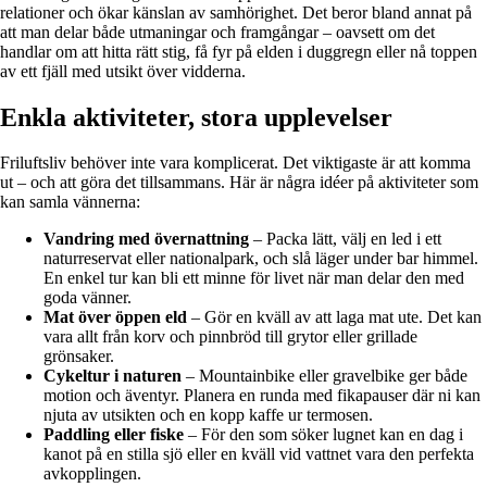
relationer och ökar känslan av samhörighet. Det beror bland annat på
att man delar både utmaningar och framgångar – oavsett om det
handlar om att hitta rätt stig, få fyr på elden i duggregn eller nå toppen
av ett fjäll med utsikt över vidderna.
Enkla aktiviteter, stora upplevelser
Friluftsliv behöver inte vara komplicerat. Det viktigaste är att komma
ut – och att göra det tillsammans. Här är några idéer på aktiviteter som
kan samla vännerna:
Vandring med övernattning
– Packa lätt, välj en led i ett
naturreservat eller nationalpark, och slå läger under bar himmel.
En enkel tur kan bli ett minne för livet när man delar den med
goda vänner.
Mat över öppen eld
– Gör en kväll av att laga mat ute. Det kan
vara allt från korv och pinnbröd till grytor eller grillade
grönsaker.
Cykeltur i naturen
– Mountainbike eller gravelbike ger både
motion och äventyr. Planera en runda med fikapauser där ni kan
njuta av utsikten och en kopp kaffe ur termosen.
Paddling eller fiske
– För den som söker lugnet kan en dag i
kanot på en stilla sjö eller en kväll vid vattnet vara den perfekta
avkopplingen.