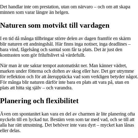
Det handlar inte om prestation, utan om närvaro – och om att skapa
minnen som varar längre än helgen.
Naturen som motvikt till vardagen
I en tid då många tillbringar större delen av dagen framför en skärm
blir naturen ett andningshål. Här finns inga notiser, inga deadlines –
bara vind, fågelsång och samtal som får ta plats. Det är just den
kontrasten som gör friluftslivet så värdefullt.
När man är ute saktar tempot automatiskt ner. Man känner vädret,
marken under fötterna och doften av skog eller hav. Det ger utrymme
för reflektion och för att återupptäcka vad som verkligen betyder något.
För många blir naturen därför inte bara en plats att vara på, utan en
plats att hitta sig själv – och varandra.
Planering och flexibilitet
Även om spontanitet kan vara en del av charmen är lite planering ofta
nyckeln till en lyckad tur. Bestäm vem som tar med vad, och se till att
alla har rätt utrustning. Det behöver inte vara dyrt – mycket kan lånas
eller delas.