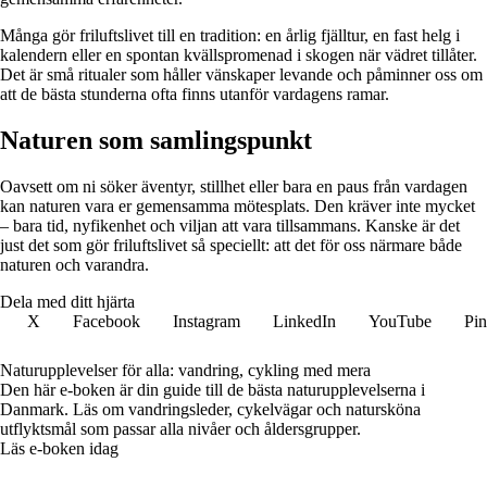
Många gör friluftslivet till en tradition: en årlig fjälltur, en fast helg i
kalendern eller en spontan kvällspromenad i skogen när vädret tillåter.
Det är små ritualer som håller vänskaper levande och påminner oss om
att de bästa stunderna ofta finns utanför vardagens ramar.
Naturen som samlingspunkt
Oavsett om ni söker äventyr, stillhet eller bara en paus från vardagen
kan naturen vara er gemensamma mötesplats. Den kräver inte mycket
– bara tid, nyfikenhet och viljan att vara tillsammans. Kanske är det
just det som gör friluftslivet så speciellt: att det för oss närmare både
naturen och varandra.
Dela med ditt hjärta
X
Facebook
Instagram
LinkedIn
YouTube
Pin
Naturupplevelser för alla: vandring, cykling med mera
Den här e-boken är din guide till de bästa naturupplevelserna i
Danmark. Läs om vandringsleder, cykelvägar och natursköna
utflyktsmål som passar alla nivåer och åldersgrupper.
Läs e-boken idag