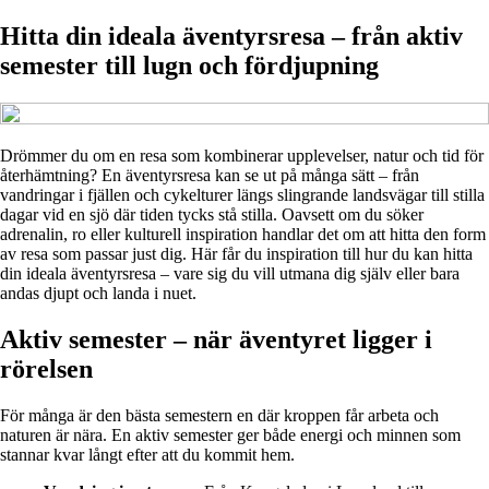
Hitta din ideala äventyrsresa – från aktiv
semester till lugn och fördjupning
Drömmer du om en resa som kombinerar upplevelser, natur och tid för
återhämtning? En äventyrsresa kan se ut på många sätt – från
vandringar i fjällen och cykelturer längs slingrande landsvägar till stilla
dagar vid en sjö där tiden tycks stå stilla. Oavsett om du söker
adrenalin, ro eller kulturell inspiration handlar det om att hitta den form
av resa som passar just dig. Här får du inspiration till hur du kan hitta
din ideala äventyrsresa – vare sig du vill utmana dig själv eller bara
andas djupt och landa i nuet.
Aktiv semester – när äventyret ligger i
rörelsen
För många är den bästa semestern en där kroppen får arbeta och
naturen är nära. En aktiv semester ger både energi och minnen som
stannar kvar långt efter att du kommit hem.