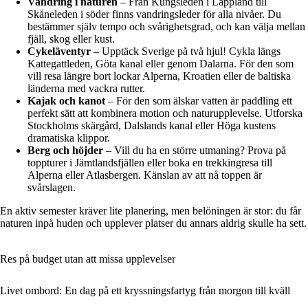
Vandring i naturen
– Från Kungsleden i Lappland till
Skåneleden i söder finns vandringsleder för alla nivåer. Du
bestämmer själv tempo och svårighetsgrad, och kan välja mellan
fjäll, skog eller kust.
Cykeläventyr
– Upptäck Sverige på två hjul! Cykla längs
Kattegattleden, Göta kanal eller genom Dalarna. För den som
vill resa längre bort lockar Alperna, Kroatien eller de baltiska
länderna med vackra rutter.
Kajak och kanot
– För den som älskar vatten är paddling ett
perfekt sätt att kombinera motion och naturupplevelse. Utforska
Stockholms skärgård, Dalslands kanal eller Höga kustens
dramatiska klippor.
Berg och höjder
– Vill du ha en större utmaning? Prova på
toppturer i Jämtlandsfjällen eller boka en trekkingresa till
Alperna eller Atlasbergen. Känslan av att nå toppen är
svårslagen.
En aktiv semester kräver lite planering, men belöningen är stor: du får
naturen inpå huden och upplever platser du annars aldrig skulle ha sett.
Res på budget utan att missa upplevelser
Livet ombord: En dag på ett kryssningsfartyg från morgon till kväll