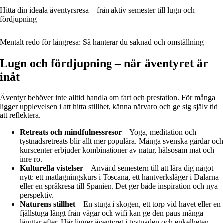
Hitta din ideala äventyrsresa – från aktiv semester till lugn och
fördjupning
Mentalt redo för långresa: Så hanterar du saknad och omställning
Lugn och fördjupning – när äventyret är
inåt
Äventyr behöver inte alltid handla om fart och prestation. För många
ligger upplevelsen i att hitta stillhet, känna närvaro och ge sig själv tid
att reflektera.
Retreats och mindfulnessresor
– Yoga, meditation och
tystnadsretreats blir allt mer populära. Många svenska gårdar och
kurscenter erbjuder kombinationer av natur, hälsosam mat och
inre ro.
Kulturella vistelser
– Använd semestern till att lära dig något
nytt: ett matlagningskurs i Toscana, ett hantverksläger i Dalarna
eller en språkresa till Spanien. Det ger både inspiration och nya
perspektiv.
Naturens stillhet
– En stuga i skogen, ett torp vid havet eller en
fjällstuga långt från vägar och wifi kan ge den paus många
längtar efter. Här ligger äventyret i tystnaden och enkelheten.