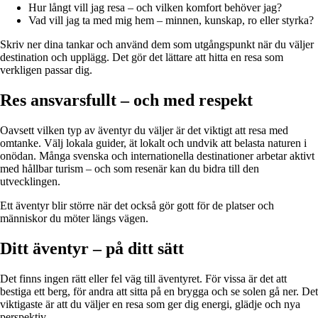
Hur långt vill jag resa – och vilken komfort behöver jag?
Vad vill jag ta med mig hem – minnen, kunskap, ro eller styrka?
Skriv ner dina tankar och använd dem som utgångspunkt när du väljer
destination och upplägg. Det gör det lättare att hitta en resa som
verkligen passar dig.
Res ansvarsfullt – och med respekt
Oavsett vilken typ av äventyr du väljer är det viktigt att resa med
omtanke. Välj lokala guider, ät lokalt och undvik att belasta naturen i
onödan. Många svenska och internationella destinationer arbetar aktivt
med hållbar turism – och som resenär kan du bidra till den
utvecklingen.
Ett äventyr blir större när det också gör gott för de platser och
människor du möter längs vägen.
Ditt äventyr – på ditt sätt
Det finns ingen rätt eller fel väg till äventyret. För vissa är det att
bestiga ett berg, för andra att sitta på en brygga och se solen gå ner. Det
viktigaste är att du väljer en resa som ger dig energi, glädje och nya
perspektiv.