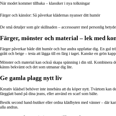
När modet kommer tillbaka – klassiker i nya tolkningar
Färger och känslor: Så påverkar klädernas nyanser ditt humör
De små detaljer som gör skillnaden – accessoarer med personlig betyde
Färger, mönster och material – lek med kon
Färger påverkar både ditt humör och hur andra uppfattar dig. En gul tröj
grått och beige – testa att lägga till en färg i taget. Kanske en grön kapp
Mönster och material kan också skapa spänning i din stil. Kombinera den
känns bekvämt och det som utmanar dig lite.
Ge gamla plagg nytt liv
Kreativ klädsel behöver inte innebära att du köper nytt. Tvärtom kan det
färgglatt band på dina jeans, eller använd en scarf som bälte.
Besök second hand-butiker eller ordna klädbyten med vänner – där kan du h
alla andras.