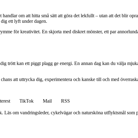
handlar om att hitta små sätt att göra det lekfullt – utan att det blir op
dig ett lyft under dagen.
ymme för kreativitet. En skjorta med diskret mönster, ett par annorlunda
g trött kan ett piggt plagg ge energi. En annan dag kan du välja mjuka 
ig chans att uttrycka dig, experimentera och kanske till och med överraska
terest
TikTok
Mail
RSS
k. Läs om vandringsleder, cykelvägar och natursköna utflyktsmål som pa