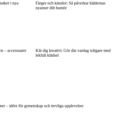
siker i nya
Färger och känslor: Så påverkar klädernas
nyanser ditt humör
en – accessoarer
Klä dig kreativt: Gör din vardag roligare med
lekfull klädsel
oner – idéer för gemenskap och trevliga upplevelser