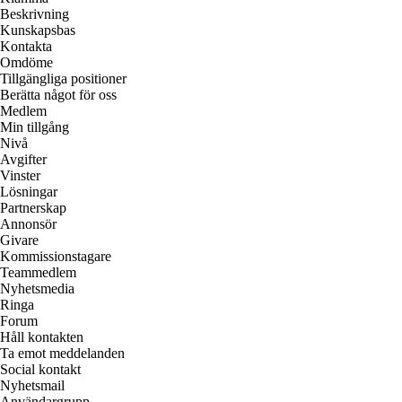
Beskrivning
Kunskapsbas
Kontakta
Omdöme
Tillgängliga positioner
Berätta något för oss
Medlem
Min tillgång
Nivå
Avgifter
Vinster
Lösningar
Partnerskap
Annonsör
Givare
Kommissionstagare
Teammedlem
Nyhetsmedia
Ringa
Forum
Håll kontakten
Ta emot meddelanden
Social kontakt
Nyhetsmail
Användargrupp