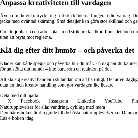
Anpassa kreativiteten till vardagen
Även om du vill uttrycka dig fritt ska kläderna fungera i din vardag. Det 
jacka med oväntad skärning. Små detaljer kan göra stor skillnad och ge 
Om du jobbar på en arbetsplats med striktare klädkod finns det ändå utr
utan att bryta mot reglerna.
Klä dig efter ditt humör – och påverka det
Kläder kan både spegla och påverka hur du mår. En dag när du känner di
för att stötta ditt humör – inte bara som en reaktion på det.
Att klä sig kreativt handlar i slutändan om att ha roligt. Det är en dagl
utan en liten kreativ handling som gör vardagen lite ljusare.
Dela med ditt hjärta
X
Facebook
Instagram
LinkedIn
YouTube
Pin
Naturupplevelser för alla: vandring, cykling med mera
Den här e-boken är din guide till de bästa naturupplevelserna i Danmar
Läs e-boken idag