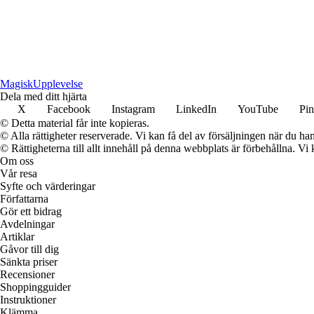
Magisk
Upplevelse
Dela med ditt hjärta
X
Facebook
Instagram
LinkedIn
YouTube
Pin
© Detta material får inte kopieras.
© Alla rättigheter reserverade. Vi kan få del av försäljningen när du han
© Rättigheterna till allt innehåll på denna webbplats är förbehållna. V
Om oss
Vår resa
Syfte och värderingar
Författarna
Gör ett bidrag
Avdelningar
Artiklar
Gåvor till dig
Sänkta priser
Recensioner
Shoppingguider
Instruktioner
Klämma