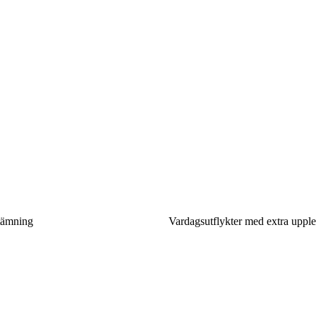
stämning
Vardagsutflykter med extra upplev