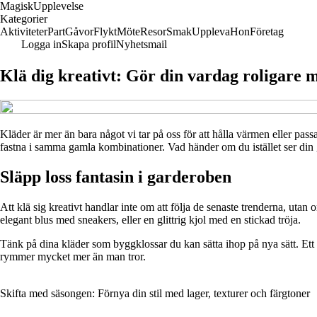
Magisk
Upplevelse
Kategorier
Aktiviteter
Part
Gåvor
Flykt
Möte
Resor
Smak
Uppleva
Hon
Företag
Logga in
Skapa profil
Nyhetsmail
Klä dig kreativt: Gör din vardag roligare m
Kläder är mer än bara något vi tar på oss för att hålla värmen eller passa i
fastna i samma gamla kombinationer. Vad händer om du istället ser din g
Släpp loss fantasin i garderoben
Att klä sig kreativt handlar inte om att följa de senaste trenderna, ut
elegant blus med sneakers, eller en glittrig kjol med en stickad tröja.
Tänk på dina kläder som byggklossar du kan sätta ihop på nya sätt. Ett ro
rymmer mycket mer än man tror.
Skifta med säsongen: Förnya din stil med lager, texturer och färgtoner