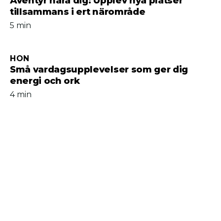
Äventyr nära dig: Upplev nya platser
tillsammans i ert närområde
5 min
HON
Små vardagsupplevelser som ger dig
energi och ork
4 min